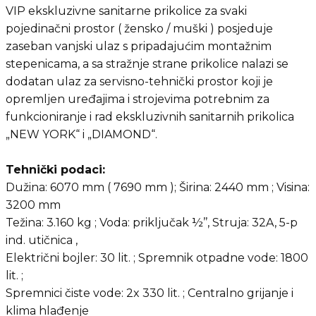
VIP ekskluzivne sanitarne prikolice za svaki
pojedinačni prostor ( žensko / muški ) posjeduje
zaseban vanjski ulaz s pripadajućim montažnim
stepenicama, a sa stražnje strane prikolice nalazi se
dodatan ulaz za servisno-tehnički prostor koji je
opremljen uređajima i strojevima potrebnim za
funkcioniranje i rad ekskluzivnih sanitarnih prikolica
„NEW YORK“ i „DIAMOND“.
Tehnički podaci:
Dužina: 6070 mm ( 7690 mm ); Širina: 2440 mm ; Visina:
3200 mm
Težina: 3.160 kg ; Voda: priključak ½’’, Struja: 32A, 5-p
ind. utičnica ,
Električni bojler: 30 lit. ; Spremnik otpadne vode: 1800
lit. ;
Spremnici čiste vode: 2x 330 lit. ; Centralno grijanje i
klima hlađenje