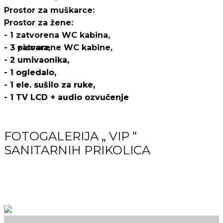
Prostor za muškarce:
Prostor za žene:
- 1 zatvorena WC kabina,
- 3 zatvorene WC kabine,
- 3 pisoara,
- 2 umivaonika,
- 2 umivaonika,
- 1 ogledalo,
- 1 ogledalo,
- 1 ele. sušilo za ruke,
- 1 ele. sušilo za ruke,
- 1 TV LCD + audio ozvučenje
- 1 TV LCD + audio ozvučenje
FOTOGALERIJA „ VIP “
SANITARNIH PRIKOLICA