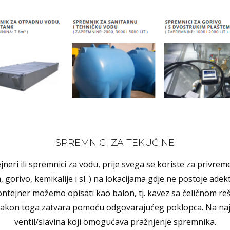
SPREMNICI ZA TEKUĆINE
neri ili spremnici za vodu, prije svega se koriste za privre
gorivo, kemikalije i sl. ) na lokacijama gdje ne postoje adek
 kontejner možemo opisati kao balon, tj. kavez sa čeličnom r
 nakon toga zatvara pomoću odgovarajućeg poklopca. Na najn
ventil/slavina koji omogućava pražnjenje spremnika.