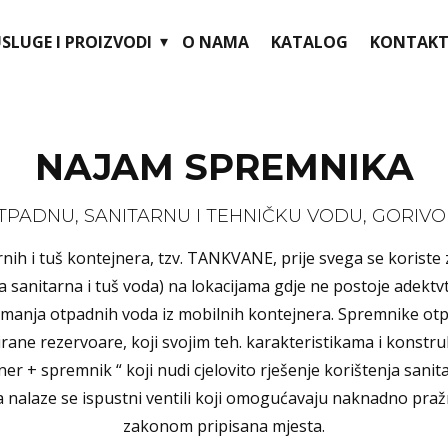
SLUGE I PROIZVODI
O NAMA
KATALOG
KONTAKT
NAJAM
SPREMNIKA
TPADNU, SANITARNU I TEHNIČKU VODU, GORIVO I 
nih i tuš kontejnera, tzv. TANKVANE, prije svega se koriste
a sanitarna i tuš voda) na lokacijama gdje ne postoje adektv
primanja otpadnih voda iz mobilnih kontejnera. Spremnike 
irane rezervoare, koji svojim teh. karakteristikama i konstr
ner + spremnik “ koji nudi cjelovito rješenje korištenja san
ka nalaze se ispustni ventili koji omogućavaju naknadno pra
zakonom pripisana mjesta.