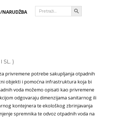
Search Button
Search
/NARUDŽBA
for:
SL. )
 za privremene potrebe sakupljanja otpadnih
tni objekti i pomoćna infrastruktura koja bi
otpadnih voda možemo opisati kao privremene
ukcijom odgovaraju dimenzijama sanitarnog ili
itarnog kontejnera te ekološkog zbrinjavanja
žnjenje spremnika te odvoz otpadnih voda na