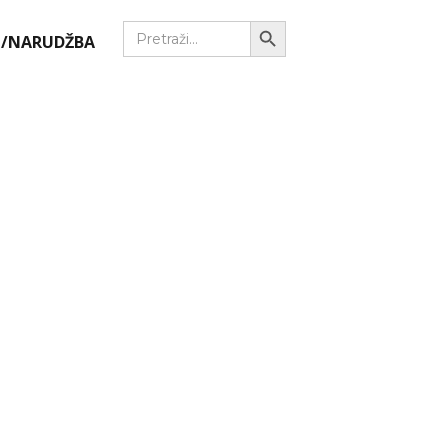
Search Button
Search
/NARUDŽBA
for: