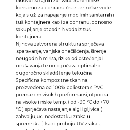
radova i strojnih zahvata. Spremnike
koristimo za pohranu čiste tehničke vode
koja služi za napajanje mobilnih sanitarnih i
tuš kontejnera kao i za pohranu, odnosno
sakupljanje otpadnih voda iz tuš
kontejnera.
Njihova zatvorena struktura sprječava
isparavanje, vanjska onečišćenja, širenje
neugodnih mirisa, rizike od oštećenja i
urušavanja te omogućava optimalno
dugoročno skladištenje tekućina.
Specifična kompozitne tkanina,
proizvedena od 100% poliestera s PVC
premazom visokih preformansi, otporna
na visoke i niske temp. ( od -30 °C do +70
°C ) sprječava nastajanje algi i gljivica (
zahvaljujući nedostatku zraka u
spremniku ) kao i proboju UV zraka u