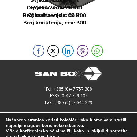
Svježa voda: 76 lit
Svježa voda: 76 lit
Otpadna voda: 178 lit
Otpadna voda: 83 lit
Broj korištenja, cca: 600
Broj korištenja, cca: 300
Tel: +385 (0)47 757 388
+385 (0)47 759 104
Fax: +385 (0)47 642 229
GSM: +385 (0)98 364 718
Naša web stranica koristi kolačiće kako bismo vam pružili
+385 (0)99 264 5544
najbolje moguće korisničko iskustvo.
Više o korištenim kolačićima i/ili kako ih isključiti potražite
Powered by Committo d.o.o.
u
postavkama privatnosti
.